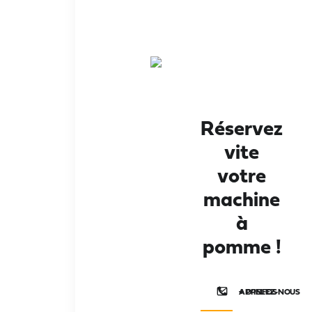
Réservez
vite
votre
machine
à
pomme !
+ D'INFOS
APPELEZ-NOUS